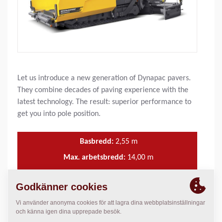
Let us introduce a new generation of Dynapac pavers.
They combine decades of paving experience with the
latest technology. The result: superior performance to
get you into pole position.
Basbredd:
2,55
m
Max. arbetsbredd:
14,00
m
Max. utläggningstjocklek:
360
mm
Teoretisk läggn.kap.:
1 100
t/h