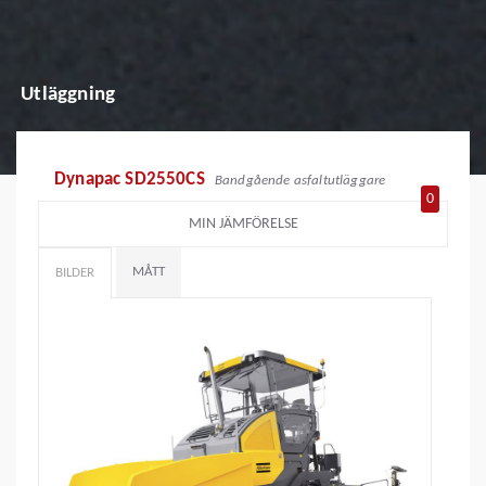
Utläggning
Dynapac SD2550CS
Bandgående asfaltutläggare
0
MIN JÄMFÖRELSE
MÅTT
BILDER