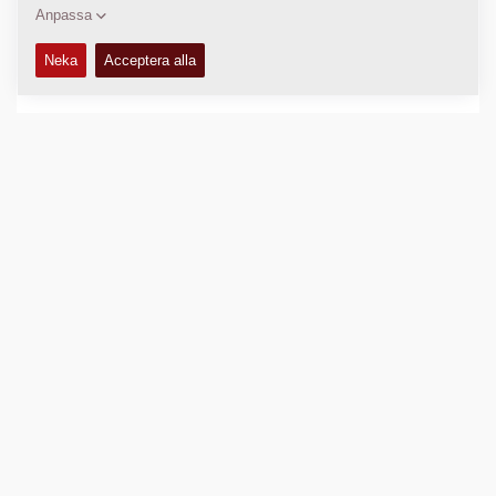
FUNKTIONER OCH FÖRDELAR
+
TEKNISK DATA
+
KÖR- OCH SKÖTSELMANUALER
+
SERVICESATSER
+
RESERVDELSMANUALER
+
EL- OCH HYDRAULSCHEMA
+
Jämför produkt
Ladda ned broschyrer