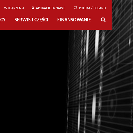
WYDARZENIA
APLIKACJE DYNAPAC
POLSKA / POLAND
ĄCY
SERWIS I CZĘŚCI
FINANSOWANIE