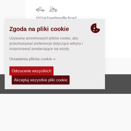
10214 Fayettesville Road
Bealeton, VA 22712
United States
Prawo autorskie © 2026 -
Fayat Group