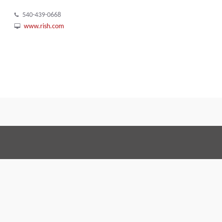
540-439-0668
www.rish.com
Terms and Conditi